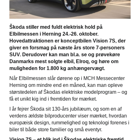
Škoda stiller med fuldt elektrisk hold på
Škoda Danmarks
Elbilmessen i Herning 24.-26. oktober.
Hovedattraktionen er konceptbilen Vision 7S, der
giver en forsmag på næste års store 7-personers
SUV. Derudover kan man bl.a. se og prøvekøre
Danmarks mest solgte elbil, Elroq, og høre om
muligheden for 1.800 kg anhængervægt.
Når Elbilmessen slår dørene op i MCH Messecenter
Herning om mindre end en måned, kan man opleve
størstedelen af Škodas elektriske modelprogram – og
få et unikt kig ind i fremtiden for mærket.
I år fejrer Škoda sit 130-års jubilæum, og som en af
verdens ældste bilproducenter viser mærket, hvordan
europæisk design, rummelighed og teknologi forenes i
biler til både store familier og små eventyr.
Vision 7S – et blik ind i Škodas elektriske fremtid