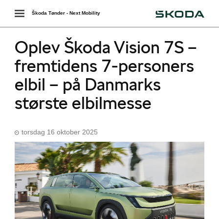
Škoda
Toggle
Škoda Tønder - Next Mobility
navigation
Oplev Škoda Vision 7S –
fremtidens 7-personers
elbil – på Danmarks
største elbilmesse
torsdag 16 oktober 2025