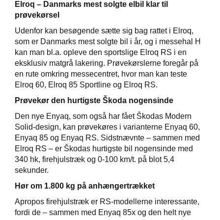
Elroq – Danmarks mest solgte elbil klar til
prøvekørsel
Udenfor kan besøgende sætte sig bag rattet i Elroq,
som er Danmarks mest solgte bil i år, og i messehal H
kan man bl.a. opleve den sportslige Elroq RS i en
eksklusiv matgrå lakering. Prøvekørslerne foregår på
en rute omkring messecentret, hvor man kan teste
Elroq 60, Elroq 85 Sportline og Elroq RS.
Prøvekør den hurtigste Škoda nogensinde
Den nye Enyaq, som også har fået Škodas Modern
Solid-design, kan prøvekøres i varianterne Enyaq 60,
Enyaq 85 og Enyaq RS. Sidstnævnte – sammen med
Elroq RS – er Škodas hurtigste bil nogensinde med
340 hk, firehjulstræk og 0-100 km/t. på blot 5,4
sekunder.
Hør om 1.800 kg på anhængertrækket
Apropos firehjulstræk er RS-modellerne interessante,
fordi de – sammen med Enyaq 85x og den helt nye