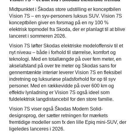
Midtpunktet i Škodas store udstilling er konceptbilen
Vision 7S – en syv-personers luksus SUV. Vision 7S
konceptbilen giver en forsmag på en ny 100 %
elektrisk topmodel fra Skoda, der er planlagt til at blive
lanceret i sommeren 2026.
Vision 7S løfter Skodas elektriske modeloffensiv til et
nyt niveau – både i forhold til størrelse, komfort og
teknologi. Med en totallængde på over fem meter, en
akselafstand på over tre meter og Skodas sans for
gennemtænkte interiør leverer Vision 7S en fleksibel
indretning og luksuriøse pladsforhold for op til syv
personer. Med en rækkevidde på over 600 km og
effektiv lynladning er Vision 7S også ideel som
fuldelektrisk langdistancebil for den store familie.
Vision 7S viser også Škodas Modern Solid-
designsprog, der sætter retningen for mærkets
fremtidige modeller som fx den lille Epiq mini-SUV, der
ligeledes lanceres i 2026.