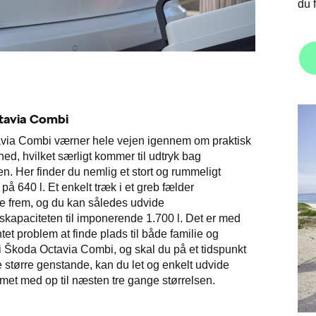
du 
tavia Combi
via Combi værner hele vejen igennem om praktisk
ed, hvilket særligt kommer til udtryk bag
 Her finder du nemlig et stort og rummeligt
å 640 l. Et enkelt træk i et greb fælder
 frem, og du kan således udvide
apaciteten til imponerende 1.700 l. Det er med
tet problem at finde plads til både familie og
 Škoda Octavia Combi, og skal du på et tidspunkt
e større genstande, kan du let og enkelt udvide
t med op til næsten tre gange størrelsen.