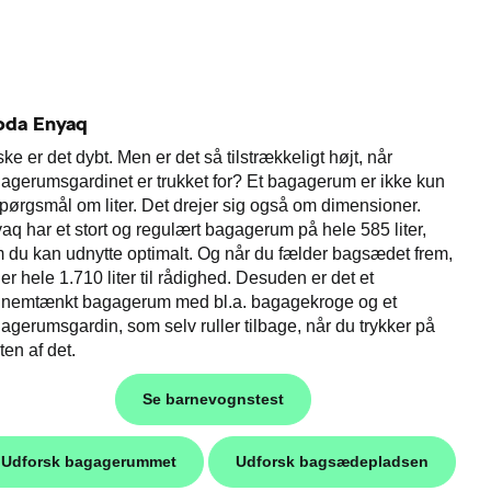
oda Enyaq
ke er det dybt. Men er det så tilstrækkeligt højt, når
agerumsgardinet er trukket for? Et bagagerum er ikke kun
spørgsmål om liter. Det drejer sig også om dimensioner.
aq har et stort og regulært bagagerum på hele 585 liter,
 du kan udnytte optimalt. Og når du fælder bagsædet frem,
der hele 1.710 liter til rådighed. Desuden er det et
nemtænkt bagagerum med bl.a. bagagekroge og et
agerumsgardin, som selv ruller tilbage, når du trykker på
ten af det.
Se barnevognstest
Udforsk bagagerummet
Udforsk bagsædepladsen