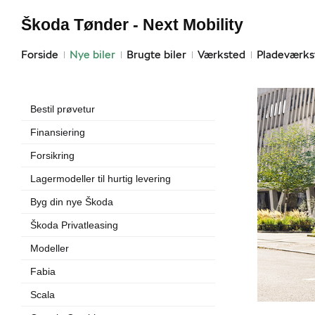
Škoda Tønder - Next Mobility
Forside
Nye biler
Brugte biler
Værksted
Pladeværks
Bestil prøvetur
Finansiering
Forsikring
Lagermodeller til hurtig levering
Byg din nye Škoda
Škoda Privatleasing
Modeller
Fabia
Scala