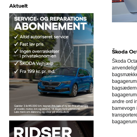
Aktuelt
Škoda Oc
Škoda Octa
anvendeligh
bagsmækken.
bagagerum p
bagsæderne
bagagerumsk
andre ord in
barnevogn i
transporter
bagagerumme