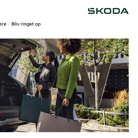
Škoda
ere
Bliv ringet op