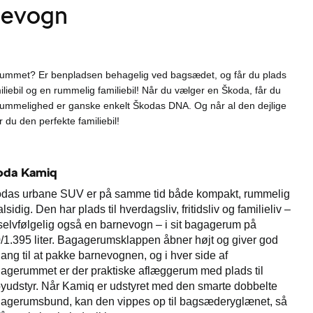
rnevogn
rummet? Er benpladsen behagelig ved bagsædet, og får du plads
iliebil og en rummelig familiebil! Når du vælger en Škoda, får du
Rummelighed er ganske enkelt Škodas DNA. Og når al den dejlige
du den perfekte familiebil!
oda Kamiq
das urbane SUV er på samme tid både kompakt, rummelig
lsidig. Den har plads til hverdagsliv, fritidsliv og familieliv –
selvfølgelig også en barnevogn – i sit bagagerum på
/1.395 liter. Bagagerumsklappen åbner højt og giver god
ang til at pakke barnevognen, og i hver side af
agerummet er der praktiske aflæggerum med plads til
yudstyr. Når Kamiq er udstyret med den smarte dobbelte
agerumsbund, kan den vippes op til bagsæderyglænet, så