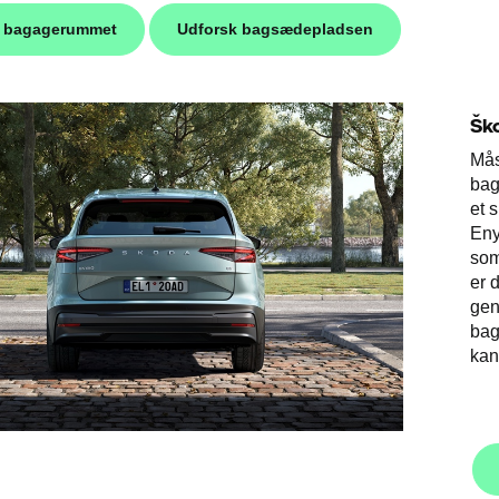
k bagagerummet
Udforsk bagsædepladsen
Šk
Mås
bag
et 
Eny
som
er 
gen
bag
kan