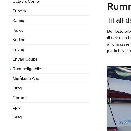
Octavia Combi
Rumme
Superb
Til alt d
Kamiq
Karoq
De fleste bi
til f.eks. en
Kodiaq
altid masser
Enyaq
plads bliver
Enyaq Coupé
Rummelige biler
MinŠkoda App
Elroq
Garanti
Epiq
Peaq