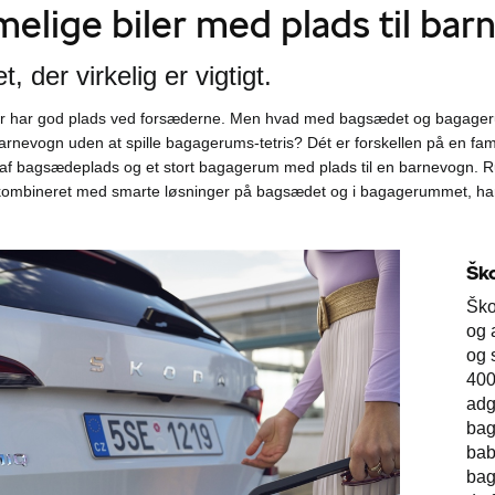
lige biler med plads til ba
et, der virkelig er vigtigt.
ler har god plads ved forsæderne. Men hvad med bagsædet og bagage
 barnevogn uden at spille bagagerums-tetris? Dét er forskellen på en fam
 af bagsædeplads og et stort bagagerum med plads til en barnevogn. 
 kombineret med smarte løsninger på bagsædet og i bagagerummet, har 
Šk
Ško
og a
og 
400
adg
bag
bab
bag