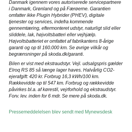
Danmark igennem vores autoriserede servicepartnere
i Danmark, Grønland og på Færøerne. Garantien
omfatter ikke Plugin Hybrider (PHEV), digitale
tjenester og services, indefra kommende
gennemtæring, eftermonteret udstyr, naturligt slid eller
sliddele, lak, højvoltsbatteri eller vejhjælp.
Højvoltsbatteriet er omfattet af fabrikantens 8-årige
garanti og op til 160.000 km. Se øvrige vilkår og
begrænsninger på skoda.dk/garanti.
Bilen er vist med ekstraudstyr. Vejl. udsalgspris gælder
Elroq RS 85 så længe lager haves. Halvårlig CO2-
ejerafgift: 420 kr. Forbrug 16,3 kWh/100 km.
Rækkevidde op til 547 km. Forbrug og rækkevidde
påvirkes bl.a. af kørestil, vejrforhold og ekstraudstyr.
Forv. lev. inden for 6 mdr. Se mere på skoda.dk.
Pressemeddelelsen blev sendt med Mynewsdesk