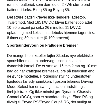
rummer batteriet, som dermed er 2 kWh større end
batteriet i f.eks. Elroq 85 og Enyaq 85.
Det større batteri kræver ikke længere ladestop.
Tværtimod. Med 185 kW DC bliver batteriet opladet
10-80 procent på cirka 26 minutter. 11 kW AC-
opladning med f.eks. en ladeboks hjemme tager cirka
8 timer og 30 minutter (0-100 procent).
Sportsundervogn og kraftigere bremser
De mange hestekræfter tøjler Škodas nye elektriske
sportsbiler med en undervogn, som er sat op til
dynamisk kørsel. De er sænket 15 mm foran og 10 mm
bag og har kraftigere bremsekalibre på forakslen end
de øvrige modeller. Progressiv styring understøtter
ligeledes køredynamikken, ligesom bilernes Driving
Mode Select har en særlig ‘traction’-indstilling til
firehjulstræk. Og ikke mindst gør Dynamic Chassis
Control (DCC), som er standardudstyr i Elroq RS og
tilvalg til Enyaq RS/Enyaq Coupé RS, det muligt at