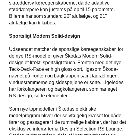
skræddersy køreegenskaberne, da de adaptive
støddæmpere kan justeres på op til 15 parametre.
Bilerne har som standard 20” alufælge, og 21”
alufælge kan tilkøbes.
Sportsligt Modern Solid-design
Udseendet matcher de sportslige køreegenskaber, for
de nye RS-modeller giver Škodas Modern Solid-
design et frækt, sportsligt touch. Fronten med det nye
Teck-Deck-Face er high gloss-sort, ligesom Škoda-
navnet på fronten og bagklappen samt tagrælingen,
vinduesrammerne og sidespejlene er sorte. Ligeledes
har forkofangeren og bagkofangeren, som har eget
RS-design, sorte elementer.
Som nye topmodeller i Škodas elektriske
modelprogram bliver der selvfølgelig kræset for både
fører og passagerer i de rummelige kabiner, der har det
eksklusive interiørtema Design Selection RS Lounge.