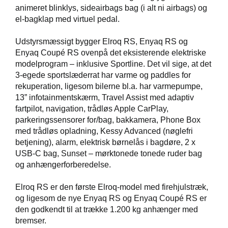
animeret blinklys, sideairbags bag (i alt ni airbags) og
el-bagklap med virtuel pedal.
Udstyrsmæssigt bygger Elroq RS, Enyaq RS og
Enyaq Coupé RS ovenpå det eksisterende elektriske
modelprogram – inklusive Sportline. Det vil sige, at det
3-egede sportslæderrat har varme og paddles for
rekuperation, ligesom bilerne bl.a. har varmepumpe,
13” infotainmentskærm, Travel Assist med adaptiv
fartpilot, navigation, trådløs Apple CarPlay,
parkeringssensorer for/bag, bakkamera, Phone Box
med trådløs opladning, Kessy Advanced (nøglefri
betjening), alarm, elektrisk børnelås i bagdøre, 2 x
USB-C bag, Sunset – mørktonede tonede ruder bag
og anhængerforberedelse.
Elroq RS er den første Elroq-model med firehjulstræk,
og ligesom de nye Enyaq RS og Enyaq Coupé RS er
den godkendt til at trække 1.200 kg anhænger med
bremser.