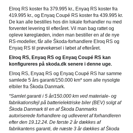
Elroq RS koster fra 379.995 kr., Enyaq RS koster fra
419.995 kr., og Enyaq Coupé RS koster fra 439.995 kr.
De kan alle bestilles hos din lokale forhandler nu med
forventet levering til efteråret. Vil man bag rattet og
opleve køreglæden, inden man bestiller en af de nye
RS-modeller, får alle Škoda-forhandlere Elroq RS og
Enyaq RS til prøvekørsel i løbet af efteråret.
Elroq RS, Enyaq RS og Enyaq Coupé RS kan
konfigureres på skoda.dk senere i denne uge.
Elroq RS, Enyaq RS og Enyaq Coupé RS har samme
samlede 5 års garanti/150.000 km* som alle nysolgte
elbiler fra Škoda Danmark.
*Samlet garanti i 5 år/150.000 km ved materiale- og
fabrikationsfejl på batterielektriske biler (BEV) solgt af
Škoda Danmark til en af Škoda Danmarks
autoriserede forhandlere og udleveret af forhandleren
efter den 19.12.24. De første 2 år dækkes af
fabrikantens garanti, de næste 3 år dækkes af Škoda