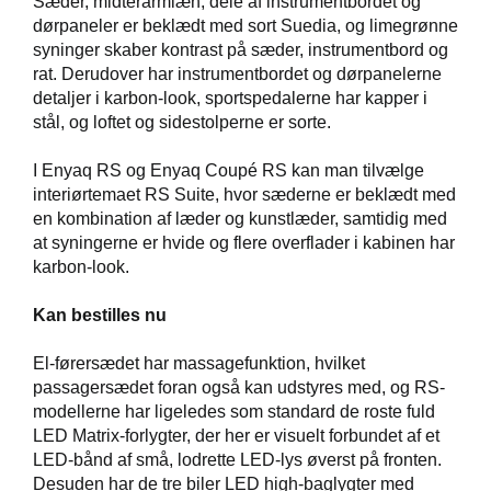
Sæder, midterarmlæn, dele af instrumentbordet og
dørpaneler er beklædt med sort Suedia, og limegrønne
syninger skaber kontrast på sæder, instrumentbord og
rat. Derudover har instrumentbordet og dørpanelerne
detaljer i karbon-look, sportspedalerne har kapper i
stål, og loftet og sidestolperne er sorte.
I Enyaq RS og Enyaq Coupé RS kan man tilvælge
interiørtemaet RS Suite, hvor sæderne er beklædt med
en kombination af læder og kunstlæder, samtidig med
at syningerne er hvide og flere overflader i kabinen har
karbon-look.
Kan bestilles nu
El-førersædet har massagefunktion, hvilket
passagersædet foran også kan udstyres med, og RS-
modellerne har ligeledes som standard de roste fuld
LED Matrix-forlygter, der her er visuelt forbundet af et
LED-bånd af små, lodrette LED-lys øverst på fronten.
Desuden har de tre biler LED high-baglygter med