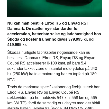
Nu kan man bestille Elroq RS og Enyaq RS i
Škoda Danmarks
Danmark. De sætter nye standarder for
acceleration, batteristørrelse og ladehastighed hos
Škoda og koster fra henholdsvis 379.995 kr. og
419.995 kr.
Škodas hurtigste fabriksbiler nogensinde kan nu
bestilles i Danmark. Elroq RS, Enyaq RS og Enyaq
Coupé RS accelererer 0-100 km/t. på bare 5,4
sekunder takket være en samlet motorydelse på 340
hk (250 kW) fra to elmotorer og har en topfart på 180
km/t.
Trods de markante specifikationer og firehjulstræk har
Elroq RS, Enyaq RS og Enyaq Coupé RS
rækkevidder på henholdsvis 547 km, 558 km og 565
km (WLTP), fordi de samtidig er udstyret med det hidtil
største batteri i elbiler fra Škoda. 84 kWh (79 kWh)