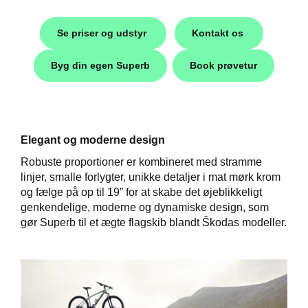
Se priser og udstyr
Kontakt os
Byg din egen Superb
Book prøvetur
i
Elegant og moderne design
Robuste proportioner er kombineret med stramme
linjer, smalle forlygter, unikke detaljer i mat mørk krom
og fælge på op til 19” for at skabe det øjeblikkeligt
genkendelige, moderne og dynamiske design, som
gør Superb til et ægte flagskib blandt Škodas modeller.