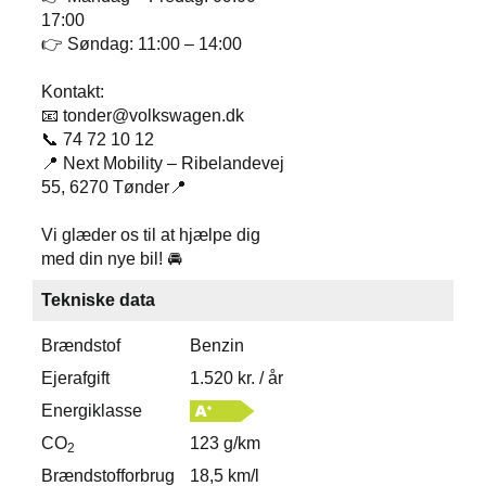
17:00
👉 Søndag: 11:00 – 14:00
Kontakt:
📧 tonder@volkswagen.dk
📞 74 72 10 12
📍 Next Mobility – Ribelandevej
55, 6270 Tønder📍
Vi glæder os til at hjælpe dig
med din nye bil! 🚘
Tekniske data
Brændstof
Benzin
Ejerafgift
1.520 kr. / år
Energiklasse
CO
123 g/km
2
Brændstofforbrug
18,5 km/l