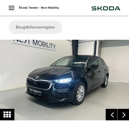
Škoda
Toggle
Škoda Tønder - Next Mobility
navigation
Brugtbilsoversigten
ing