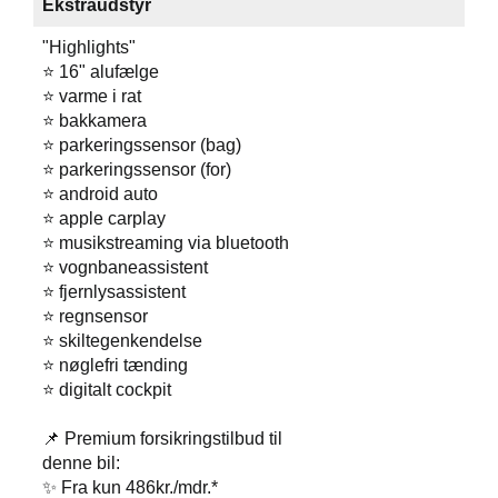
Ekstraudstyr
"Highlights"
⭐️ 16" alufælge
⭐️ varme i rat
⭐️ bakkamera
⭐️ parkeringssensor (bag)
⭐️ parkeringssensor (for)
⭐️ android auto
⭐️ apple carplay
⭐️ musikstreaming via bluetooth
⭐️ vognbaneassistent
⭐️ fjernlysassistent
⭐️ regnsensor
⭐️ skiltegenkendelse
⭐️ nøglefri tænding
⭐️ digitalt cockpit
📌 Premium forsikringstilbud til
denne bil:
✨ Fra kun 486kr./mdr.*