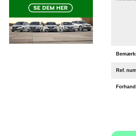
Bemærkn
Ref. nu
Forhand