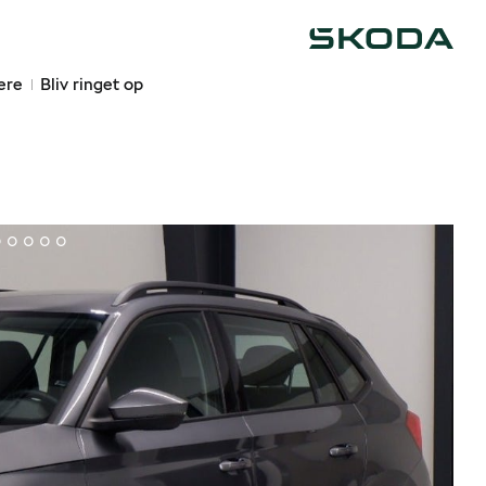
Škoda
ere
Bliv ringet op
2
13
14
15
16