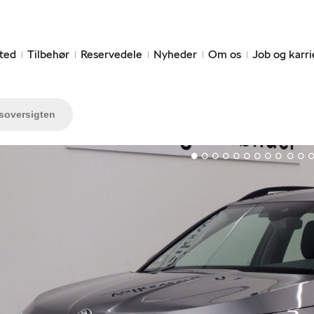
ted
Tilbehør
Reservedele
Nyheder
Om os
Job og karri
lsoversigten
1
2
3
4
5
6
7
8
9
10
11
1