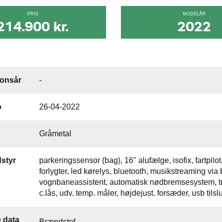
PRIS
MODELÅR
214.900 kr.
2022
ionsår
-
o
26-04-2022
Gråmetal
styr
parkeringssensor (bag), 16" alufælge, isofix, fartpilot
forlygter, led kørelys, bluetooth, musikstreaming via 
vognbaneassistent, automatisk nødbremsesystem, træ
c.lås, udv. temp. måler, højdejust. forsæder, usb tils
 data
Brændstof