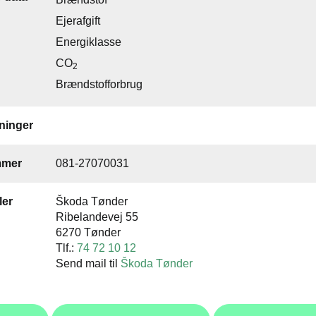
Ejerafgift
Energiklasse
CO
2
Brændstofforbrug
inger
mmer
081-27070031
ler
Škoda Tønder
Ribelandevej 55
6270 Tønder
Tlf.:
74 72 10 12
Send mail til
Škoda Tønder