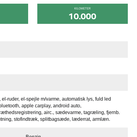
KILOMETER
10.000
, el-ruder, el-spejle m/varme, automatisk lys, fuld led
bluetooth, apple carplay, android auto,
thedsregistrering, airc., sædevarme, tagræling, fjernb.
lutning, stofindtræk, splitbagsæde, læderrat, armlæn.
Benzin