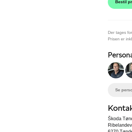
Bestil p
Der tages for
Prisen er ink
Person
Se pers
Kontak
Škoda Tøn
Ribelandev
6270 Tønd