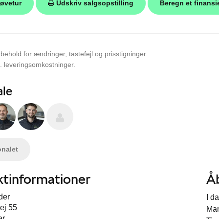
røvetur
Udskriv salgsopstilling
Beregn et finansi
behold for ændringer, tastefejl og prisstigninger.
l. leveringsomkostninger.
ale
onalet
tinformationer
Å
der
I d
ej 55
Ma
er