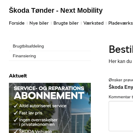
Škoda Tønder - Next Mobility
Forside
Nye biler
Brugte biler
Værksted
Pladeværks
Besti
Brugtbilsafdeling
Finansiering
Her kan du 
Aktuelt
Ønsker prøve
Škoda Eny
Kommentar t