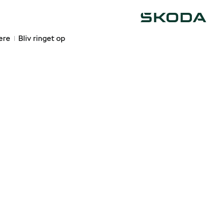
Škoda
ere
Bliv ringet op