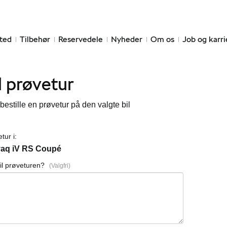
ted
Tilbehør
Reservedele
Nyheder
Om os
Job og karri
l prøvetur
bestille en prøvetur på den valgte bil
tur i:
aq iV RS Coupé
il prøveturen?