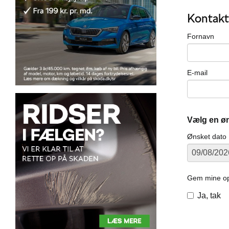
Kontakt
Fornavn
E-mail
Vælg en øn
Ønsket dato
Gem mine opl
Ja, tak